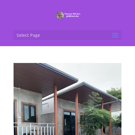
Select Page