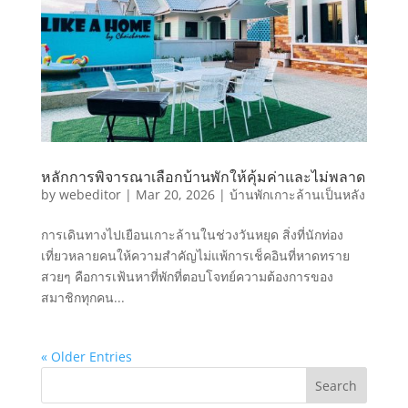
หลักการพิจารณาเลือกบ้านพักให้คุ้มค่าและไม่พลาด
by
webeditor
|
Mar 20, 2026
|
บ้านพักเกาะล้านเป็นหลัง
การเดินทางไปเยือนเกาะล้านในช่วงวันหยุด สิ่งที่นักท่อง
เที่ยวหลายคนให้ความสำคัญไม่แพ้การเช็คอินที่หาดทราย
สวยๆ คือการเฟ้นหาที่พักที่ตอบโจทย์ความต้องการของ
สมาชิกทุกคน...
« Older Entries
Search