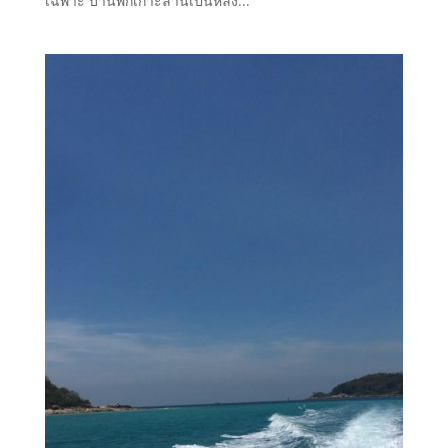
เฉพาะ บ้านพักเกาะล้านเป็นหลัง...